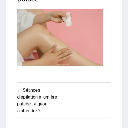
Navigation
← Séances
de
d’épilation à lumière
pulsée : à quoi
l’article
s’attendre ?