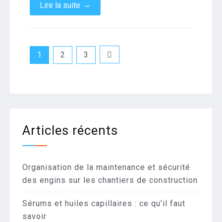
→
Lire la suite
Pagination
1
2
3
des
publications
Articles récents
Organisation de la maintenance et sécurité
des engins sur les chantiers de construction
Sérums et huiles capillaires : ce qu’il faut
savoir