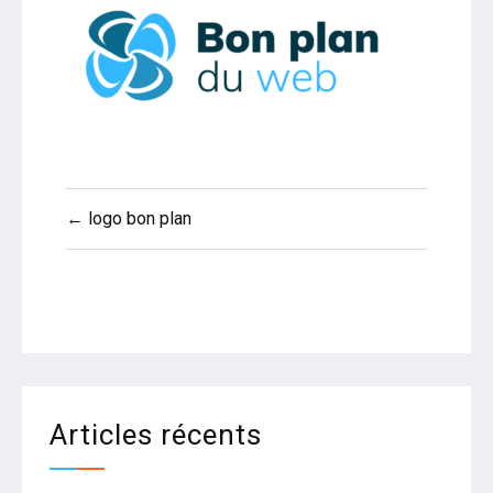
Navigation
← logo bon plan
de
l’article
Articles récents